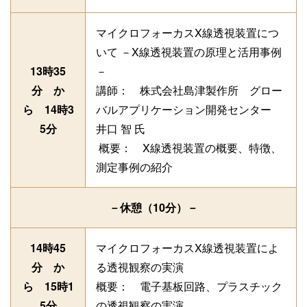
マイクロフォーカスX線透視装置につ
いて －X線透視装置の原理と活用事例
13時35
－
分 か
講師： 株式会社島津製作所 グロー
ら 14時3
バルアプリケーション開発センター
5分
井口 智 氏
概要： X線透視装置の概要、特徴、
測定事例の紹介
－休憩（10分）－
14時45
マイクロフォーカスX線透視装置によ
分 か
る透視観察の実演
ら 15時1
概要： 電子基板回路、プラスチック
5分
の透視観察の実演