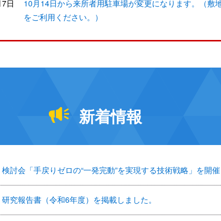
月7日
10月14日から来所者用駐車場が変更になります。（敷
をご利用ください。）
新着情報
検討会「手戻りゼロの“一発完動”を実現する技術戦略」を開催
研究報告書（令和6年度）を掲載しました。