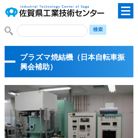
プラズマ焼結機（日本自転車振
興会補助）