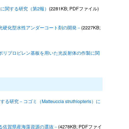
に関する研究（第2報）
(2281KB; PDFファイル)
光硬化型水性アンダーコート剤の開発－
(2227KB;
ポリプロピレン基板を用いた光反射体の作製に関
ミ（Matteuccia struthiopteris）に
る佐賀県産海藻資源の選抜－
(4278KB; PDFファイ