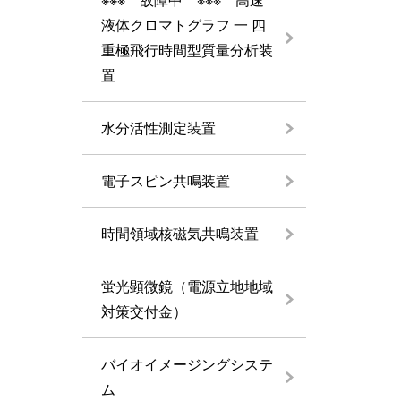
液体クロマトグラフ 一 四
重極飛行時間型質量分析装
置
水分活性測定装置
電子スピン共鳴装置
時間領域核磁気共鳴装置
蛍光顕微鏡（電源立地地域
対策交付金）
バイオイメージングシステ
ム