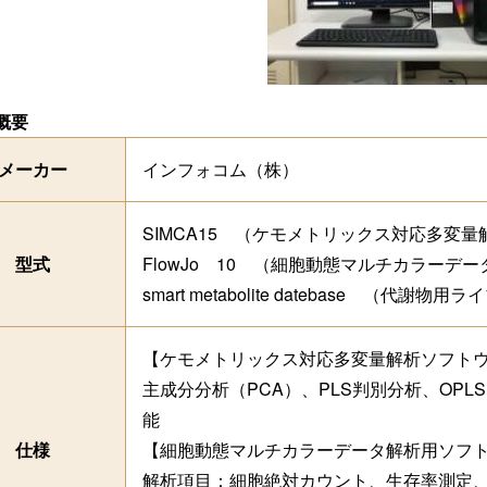
概要
メーカー
インフォコム（株）
SIMCA15 （ケモメトリックス対応多変
型式
FlowJo 10 （細胞動態マルチカラーデ
smart metabolite datebase （代謝物
【ケモメトリックス対応多変量解析ソフト
主成分分析（PCA）、PLS判別分析、OPLS／O
能
仕様
【細胞動態マルチカラーデータ解析用ソフ
解析項目：細胞絶対カウント、生存率測定